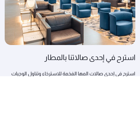
استرح في إحدى صالاتنا بالمطار
استرح في إحدى صالات المها الفخمة للاسترخاء وتناول الوجبات
الخفيفة والمرطبات حتى يحين موعد انطلاق رحلتك.
استمتع بما يحلو لك من تشكيلة مختارة من الوجبات الساخنة
والسلطات الطازجة والشطائر الفاخرة والحلوى، بالإضافة إلى
تشكيلة من المشروبات المميزة. وبعيداً عن المأكولات
والمشروبات، سوف تجد في صالاتنا مرافق حصرية مصمّمة
لراحتك، مثل غرف العائلات وأماكن الاستحمام والمناطق الهادئة.