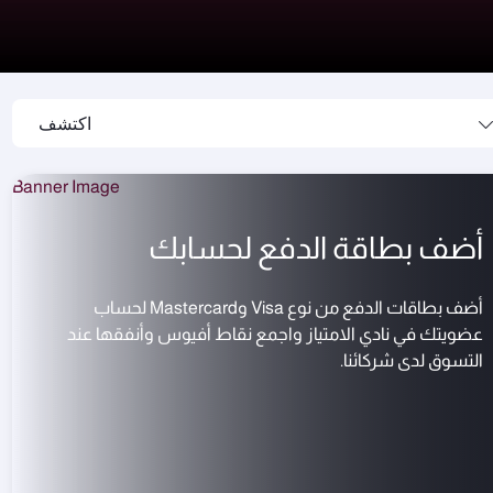
اكتشف
أضف بطاقة الدفع لحسابك
أضف بطاقات الدفع من نوع Visa وMastercard لحساب
عضويتك في نادي الامتياز واجمع نقاط أفيوس وأنفقها عند
التسوق لدى شركائنا.