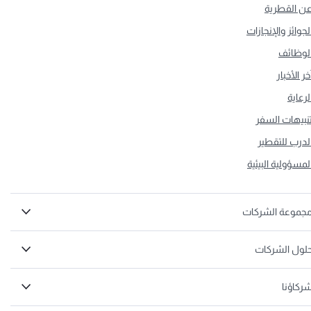
ن القطرية
لجوائز والإنجازات
لوظائف
خر الأخبار
لرعاية
نبيهات السفر
لدرب للتقطير
لمسؤولية البيئية
جموعة الشركات
لول الشركات
ركاؤنا