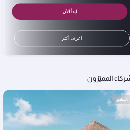
ابدأ الآن
اعرف أكثر
ركاء المميّزون
الفنادق