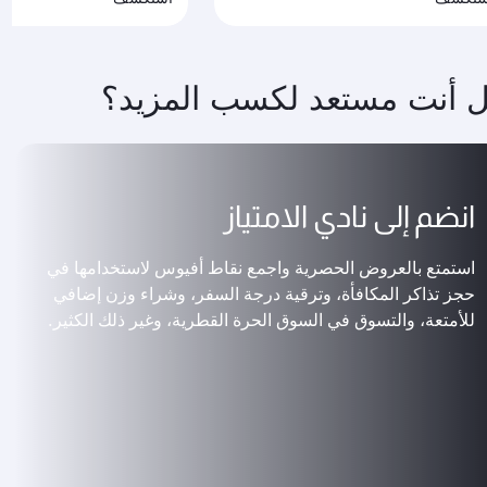
 أنت مستعد لكسب المزيد؟
انضم إلى نادي الامتياز
استمتع بالعروض الحصرية واجمع نقاط أفيوس لاستخدامها في
حجز تذاكر المكافأة، وترقية درجة السفر، وشراء وزن إضافي
للأمتعة، والتسوق في السوق الحرة القطرية، وغير ذلك الكثير.