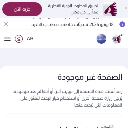
تطبيق الخطوط الجوية القطرية
جرّبه الآن
معاً إلى كل مكان
المسافرون بين الدوحة وأوكلاند على متن الرحلات الجوية رقم QR914 ورقم QR915
18 يونيو 2026: تحديثات خاصة باصطحاب الشواحن المحمولة أثناء السفر
6 أغسطس 2026: الخطوط الجوية القطرية تستأنف رحلاتها الجوية إلى البحرين (BAH) وإربيل (EBL) والكويت (KWI)
AR
الخطوط الجوية القطرية تعزز شبكة وجهاتها العالمية لتشمل ما يزيد عن 160 وجهة
ion
الصفحة غير موجودة
ربما نُقلت هذه الصفحة إلى تبويب آخر، أو أنها لم تعد موجودة.
يُرجى زيارة صفحة أخرى أو استخدام خيار البحث للعثور على
المعلومات التي تبحث عنها.