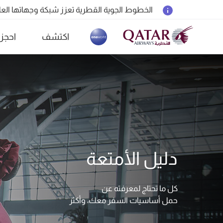
18 يونيو 2026: تحديثات خاصة باصطحاب الشواحن المحمولة أثناء السفر
6 أغسطس 2026: الخطوط الجوية القطرية تستأنف رحلاتها الجوية إلى البحرين (BAH) وإربيل (EBL) والكويت (KWI)
اكتشف
احجز
الخطوط الجوية القطرية تعزز شبكة وجهاتها العالمية ل
(active)
دليل الأمتعة
كل ما تحتاج لمعرفته عن
حمل أساسيات السفر معك، وأكثر