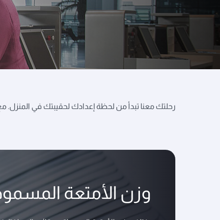
رحلتك معنا تبدأ من لحظة إعدادك لحقيبتك في المنزل. مع ا
وزن الأمتعة المسموح