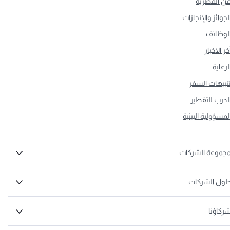
ن القطرية
لجوائز والإنجازات
لوظائف
خر الأخبار
لرعاية
نبيهات السفر
لدرب للتقطير
لمسؤولية البيئية
جموعة الشركات
لول الشركات
ركاؤنا