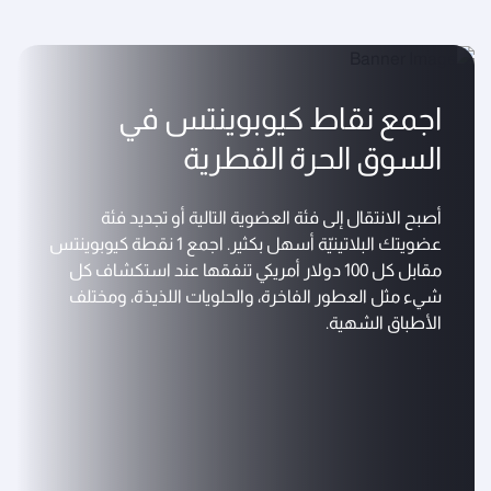
اجمع نقاط كيوبوينتس في
السوق الحرة القطرية
أصبح الانتقال إلى فئة العضوية التالية أو تجديد فئة
عضويتك البلاتينيّة أسهل بكثير. اجمع 1 نقطة كيوبوينتس
مقابل كل 100 دولار أمريكي تنفقها عند استكشاف كل
شيء مثل العطور الفاخرة، والحلويات اللذيذة، ومختلف
الأطباق الشهية.