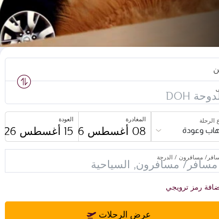
ن
ى
المغادرة
العودة
 الرحلة
اب وعودة
افر/ مسافرون / الدرجة
افة رمز ترويجي
عرض الرحلات