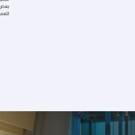
بعض ا
للعمل