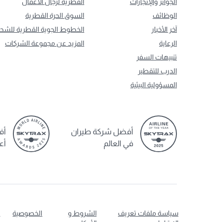
الجوائز والإنجازات
القطرية لرجال الأعمال
الوظائف
السوق الحرة القطرية
آخر الأخبار
الخطوط الجوية القطرية للشح
الرعاية
المزيد عن مجموعة الشركات
تنبيهات السفر
الدرب للتقطير
المسؤولية البيئية
أفضل شركة طيران
أف
في العالم
أع
سياسة ملفات تعريف
الشروط و
الخصوصية
ت