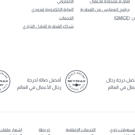
آفاق لا محدودة للأعمال
الإلكتروني
برنامج كيومايس من القطرية
البوابة الإلكترونية لمزودي
ن
(QMICE)
الخدمات
شركاء القطرية للتبادل التجاري
ضل درجة رجال
أفضل صالة لدرجة
مال في العالم
رجال الأعمال في العالم
سهيلات ذوي
الخدمات الإضافية
خريطة
إشعار ملفات