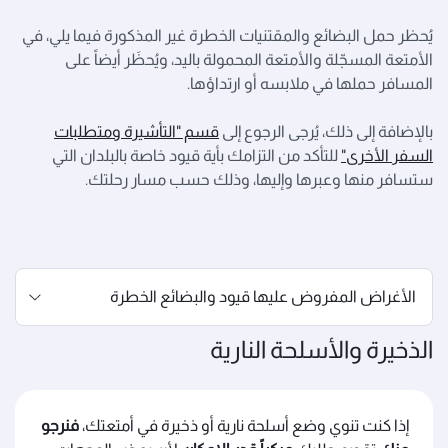
يُحظر حمل البضائع والمقتنيات الخطرة غير المذكورة فيما يلي، في
الأمتعة المسجّلة والأمتعة المحمولة باليد، ويُحظَر أيضاً على
المسافر حملها في ملابسه أو ارتداؤها.
بالإضافة إلى ذلك، يُرجى الرجوع إلى
قسم "التأشيرة ومتطلبات
السفر الأخرى"
للتأكد من التزامك بأية قيود خاصة بالبلدان التي
ستسافر منها وعبرها وإليها، وذلك حسب مسار رحلتك.
الذخيرة والأسلحة النارية
إذا كنت تنوي وضع أسلحة نارية أو ذخيرة في أمتعتك،
فنرجو