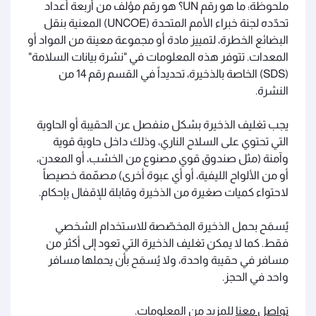
ملحوظة: ما هو رقم UN؟ هو رقم مؤلف من أربعة أعداد
تحدّده لجنة خبراء الأمم المتحدة (UNCOE) المعنية بنقل
البضائع الخطرة، لتمييز مادة أو مجموعة معينة من المواد أو
المعدات. تتوفر هذه المعلومات في "نشرة بيانات السلامة"
(SDS) الخاصة بالذخيرة، تحديداً في القسم رقم 14 من
النشرة.
يجب تغليف الذخيرة بشكل منفصل عن الحقيبة أو الحاوية
التي تحتوي على السلاح الناري، وذلك داخل حاوية قوية
وآمنة (مثل صندوق قوي مصنوع من الخشب، أو المعدن،
أو من الألواح الليفية، أو أي عبوة أخرى) مصمّمة خصيصاً
لاحتواء كميات صغيرة من الذخيرة وقابلة للإقفال بإحكام.
يُسمَح بحمل الذخيرة المخصّصة للاستخدام الشخصي
فقط. كما لا يمكن تغليف الذخيرة التي تعود إلى أكثر من
مسافر في حقيبة واحدة، ولا يُسمَح بأن يحملها مسافر
واحد في الحجز.
تواصل معنا
للمزيد من المعلومات.