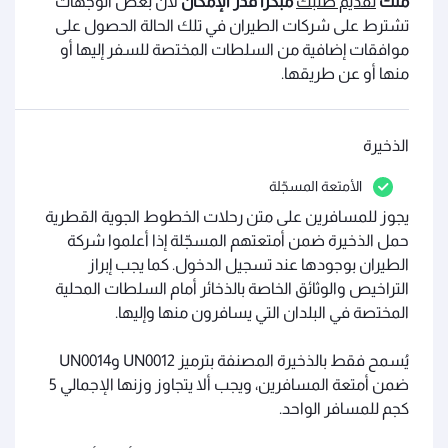
منك
تقديم طلبك
مبكراً قدر الإمكان
لأن بعض الوجهات
تشترط على شركات الطيران في تلك الحالة الحصول على
موافقات إضافية من السلطات المختصة للسفر إليها أو
منها أو عن طريقها.
الذخيرة
الأمتعة المسجّلة
يجوز للمسافرين على متن رحلات الخطوط الجوية القطرية
حمل الذخيرة ضمن أمتعتهم المسجّلة إذا أعلموا شركة
الطيران بوجودها عند تسجيل الدخول. كما يجب إبراز
التراخيص والوثائق الخاصة بالذخائر أمام السلطات المحلية
المختصة في البلدان التي يسافرون منها وإليها.
يُسمح فقط بالذخيرة المصنفة بترميز UN0012 وUN0014
ضمن أمتعة المسافرين، ويجب ألا يتجاوز وزنها الإجمالي 5
كجم للمسافر الواحد.