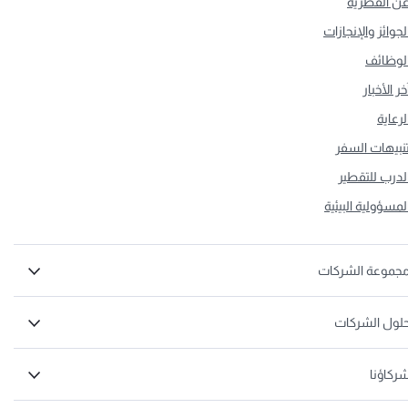
ن القطرية
لجوائز والإنجازات
لوظائف
خر الأخبار
لرعاية
نبيهات السفر
لدرب للتقطير
لمسؤولية البيئية
جموعة الشركات
لول الشركات
ركاؤنا