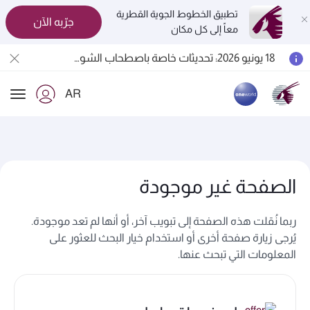
تطبيق الخطوط الجوية القطرية
جرّبه الآن
معاً إلى كل مكان
المسافرون بين الدوحة وأوكلاند على متن الرحلات الجوية رقم QR914 ورقم QR915
18 يونيو 2026: تحديثات خاصة باصطحاب الشواحن المحمولة أثناء السفر
6 أغسطس 2026: الخطوط الجوية القطرية تستأنف رحلاتها الجوية إلى البحرين (BAH) وإربيل (EBL) والكويت (KWI)
AR
الخطوط الجوية القطرية تعزز شبكة وجهاتها العالمية لتشمل ما يزيد عن 160 وجهة
ion
الصفحة غير موجودة
ربما نُقلت هذه الصفحة إلى تبويب آخر، أو أنها لم تعد موجودة.
يُرجى زيارة صفحة أخرى أو استخدام خيار البحث للعثور على
المعلومات التي تبحث عنها.