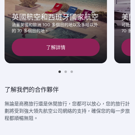
英國航空和西班牙國家航空
美
涵蓋英國和歐洲 100 多個目的地以及多哈以外
可抵達
的 70 多個目的地。
70 
了解詳情
了解我們的合作夥伴
無論是商務旅行還是休閒旅行，您都可以放心，您的旅行計
劃將受到強大領先航空公司網絡的支持，確保您的每一步旅
程都順暢無阻。