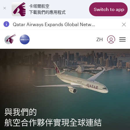
卡塔爾航空
Switch to app
下載我們的應用程式
Qatar Airways Expands Global Network to over 160 Destinations
Passengers flying between Doha and Auckland on QR914 and QR915
ZH
18 June 2026: Updates on Travelling with Power Banks
To
6 August 2026: Qatar Airways flight resumption to Bahrain (BAH), Erbil (EBL), and Kuwait (KWI)
與我們的
航空合作夥伴實現全球連結