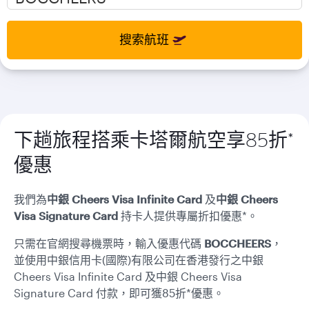
select
select
new
new
date
date
搜索航班
please
please
use
use
arrow
arrow
key
key
or
or
you
you
下趟旅程搭乘卡塔爾航空享85折*
can
can
type
type
優惠
date
date
in
in
"dd
"dd
我們為
中銀 Cheers Visa Infinite Card
及
中銀 Cheers
mmm
mmm
Visa Signature Card
持卡人提供專屬折扣優惠*。
yyyy"
yyyy"
formate
formate
只需在官網搜尋機票時，輸入優惠代碼
BOCCHEERS
，
並使用中銀信用卡(國際)有限公司在香港發行之中銀
Cheers Visa Infinite Card 及中銀 Cheers Visa
Signature Card
付款，即可獲85折*優惠。