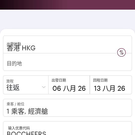
出發地點
n
s
w
a
p
l
o
c
a
t
i
o
目的地
出發日期
回程日期
旅程
往返
to
to
乘客 / 舱位
open
open
calendar
calendar
press
press
enter
enter
输入优惠代码
and
to
and
to