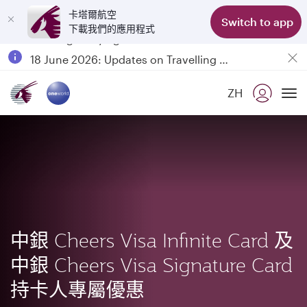
卡塔爾航空
Switch to app
下載我們的應用程式
Passengers flying between Doha and Auckland on QR914 and QR915
18 June 2026: Updates on Travelling with Power Banks
6 August 2026: Qatar Airways flight resumption to Bahrain (BAH), Erbil (EBL), and Kuwait (KWI)
ZH
Qatar Airways Expands Global Network to over 160 Destinations
To
中銀 Cheers Visa Infinite Card 及
中銀 Cheers Visa Signature Card
持卡人專屬優惠