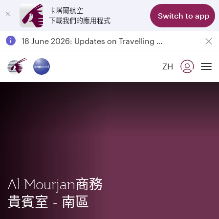
卡塔爾航空
Switch to app
下載我們的應用程式
Passengers flying between Doha and Auckland on QR914 and QR915
18 June 2026: Updates on Travelling with Power Banks
6 August 2026: Qatar Airways flight resumption to Bahrain (BAH), Erbil (EBL), and Kuwait (KWI)
ZH
Qatar Airways Expands Global Network to over 160 Destinations
To
Al Mourjan商務
貴賓室 - 南區