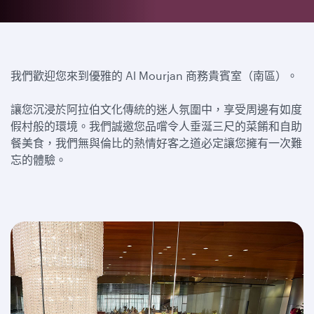
我們歡迎您來到優雅的 Al Mourjan 商務貴賓室（南區）。
讓您沉浸於阿拉伯文化傳統的迷人氛圍中，享受周邊有如度
假村般的環境。我們誠邀您
品嚐令人垂涎三尺的菜餚和自助
餐美食，我們無與倫比的熱情好客之道必定讓您擁有一次難
忘的體驗。