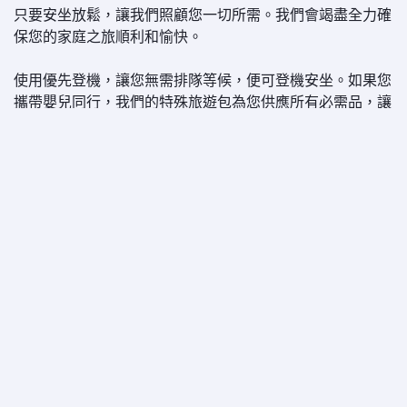
只要安坐放鬆，讓我們照顧您一切所需。我們會竭盡全力確
保您的家庭之旅順利和愉快。
使用優先登機，讓您無需排隊等候，便可登機安坐。如果您
攜帶嬰兒同行，我們的特殊旅遊包為您供應所有必需品，讓
您和寶寶仿如在家般自在。您也可以要求一個搖籃，讓寶寶
可以舒適地躺著小憩，也給您一點休息時間。**