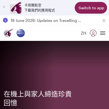
卡塔爾航空
Switch to app
下載我們的應用程式
Passengers flying between Doha and Auckland on QR914 and QR915
18 June 2026: Updates on Travelling with Power Banks
6 August 2026: Qatar Airways flight resumption to Bahrain (BAH), Erbil (EBL), and Kuwait (KWI)
ZH
Qatar Airways Expands Global Network to over 160 Destinations
To
在機上與家人締造珍貴
回憶