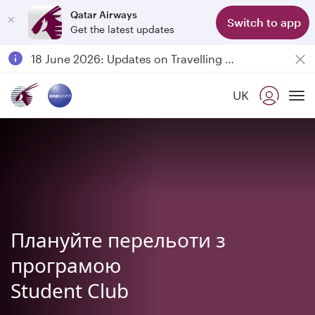
Qatar Airways
Switch to app
Get the latest updates
Passengers flying between Doha and Auckland on QR914 and QR915
18 June 2026: Updates on Travelling with Power Banks
6 August 2026: Qatar Airways flight resumption to Bahrain (BAH), Erbil (EBL), and Kuwait (KWI)
UK
Qatar Airways Expands Global Network to over 160 Destinations
To
Плануйте перельоти з
програмою
Student Club