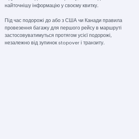
найточнішу інформацію у своєму квитку.
Під час подорожі до або з США чи Канади правила
провезення багажу для першого рейсу в маршруті
застосовуватимуться протягом усієї подорожі,
незалежно від зупинок stopover і транзиту.
Qatar Airways
Про компанію
Наші нагороди
Кар'єра в компанії
Прес-релізи