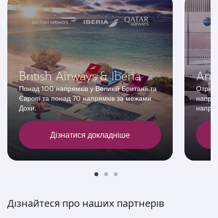
British Airways & Iberia
Ame
Понад 100 напрямків у Великій Британії та
Отрима
Європі та понад 70 напрямків за межами
напрям
Дохи.
напрям
Дізнатися докладніше
Дізнайтеся про наших партнерів