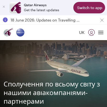
Qatar Airways
Switch to app
Get the latest updates
Passengers flying between Doha and Auckland on QR914 and QR915
18 June 2026: Updates on Travelling with Power Banks
6 August 2026: Qatar Airways flight resumption to Bahrain (BAH), Erbil (EBL), and Kuwait (KWI)
UK
Qatar Airways Expands Global Network to over 160 Destinations
To
Сполучення по всьому світу з
нашими авіакомпаніями-
партнерами