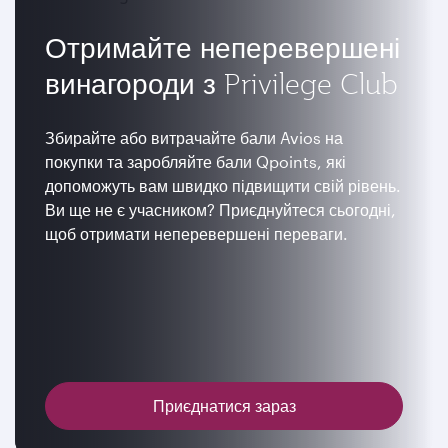
Отримайте неперевершені
винагороди з Privilege Club
Збирайте або витрачайте бали Avios на
покупки та заробляйте бали Qpoints, які
допоможуть вам швидко підвищити свій рівень.
Ви ще не є учасником? Приєднуйтеся сьогодні,
щоб отримати неперевершені переваги.
Приєднатися зараз