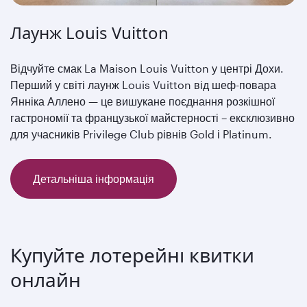
Лаунж Louis Vuitton
Відчуйте смак La Maison Louis Vuitton у центрі Дохи.
Перший у світі лаунж Louis Vuitton від шеф-повара
Янніка Аллено — це вишукане поєднання розкішної
гастрономії та французької майстерності – ексклюзивно
для учасників Privilege Club рівнів Gold і Platinum.
Детальніша інформація
Купуйте лотерейні квитки
онлайн