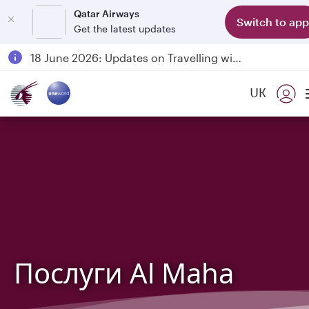
Qatar Airways
Switch to app
Get the latest updates
Passengers flying between Doha and Auckland on QR914 and QR915
18 June 2026: Updates on Travelling with Power Banks
6 August 2026: Qatar Airways flight resumption to Bahrain (BAH), Erbil (EBL), and Kuwait (KWI)
UK
Qatar Airways Expands Global Network to over 160 Destinations
Послуги Al Maha