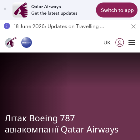
Qatar Airways
Switch to app
Get the latest updates
Passengers flying between Doha and Auckland on QR914 and QR915
18 June 2026: Updates on Travelling with Power Banks
6 August 2026: Qatar Airways flight resumption to Bahrain (BAH), Erbil (EBL), and Kuwait (KWI)
UK
Qatar Airways Expands Global Network to over 160 Destinations
To
Літак Boeing 787
авіакомпанії Qatar Airways