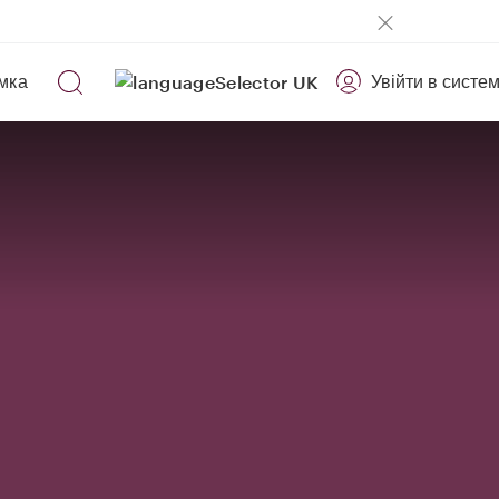
мка
Увійти в систе
UK