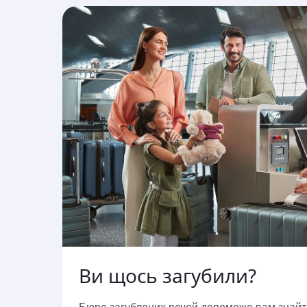
Ви щось загубили?
Бюро загублених речей допоможе вам знайти