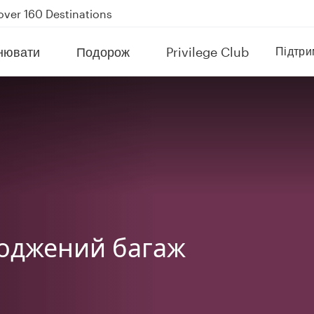
Power Banks
tion to Bahrain (BAH), Erbil (EBL), and Kuwait (KWI)
нювати
Подорож
Privilege Club
Підтри
over 160 Destinations
оджений багаж