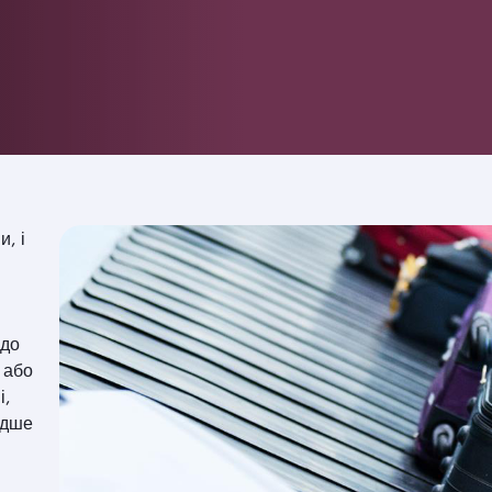
и, і
 до
 або
і,
идше