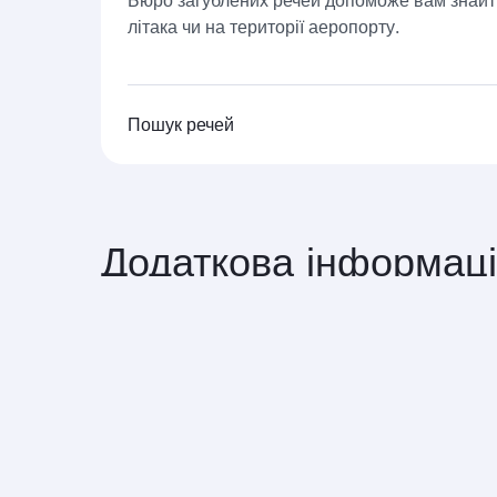
літака чи на території аеропорту.
Пошук речей
Додаткова інформаці
Затриманий, втрачений або пошкодже
Обмеження відповідальності