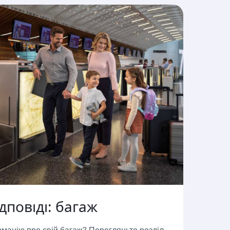
дповіді: багаж
мацію про свій багаж? Перегляньте розділ