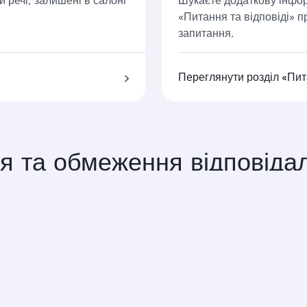
«Питання та відповіді» п
запитання.
Переглянути розділ «Пита
я та обмеження відповідал
ний багаж