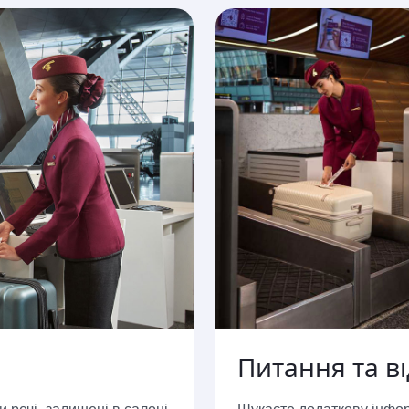
Питання та ві
 речі, залишені в салоні
Шукаєте додаткову інфор