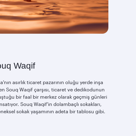
uq Waqif
'nın asırlık ticaret pazarının oluğu yerde inşa
len Souq Waqif çarşısı, ticaret ve dedikodunun
ştuğu bir faal bir merkez olarak geçmiş günleri
msatıyor. Souq Waqif'in dolambaçlı sokakları,
neksel sokak yaşamının adeta bir tablosu gibi.