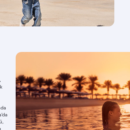
,
ok
ada
a'da
ü,
n