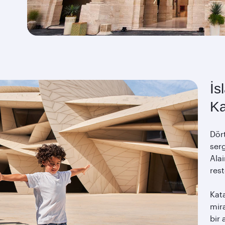
İs
Ka
Dört
serg
Alai
res
Kata
mir
bir 