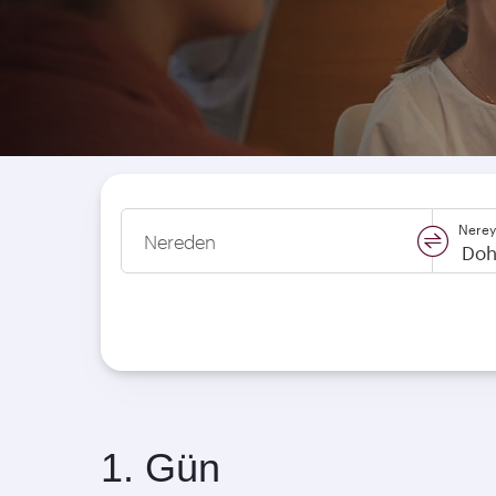
Nerey
Nereden
swap
locati
1. Gün