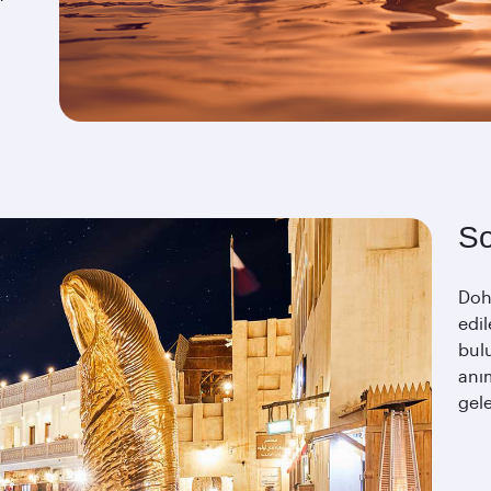
So
Doha
edi
bulu
anı
gele