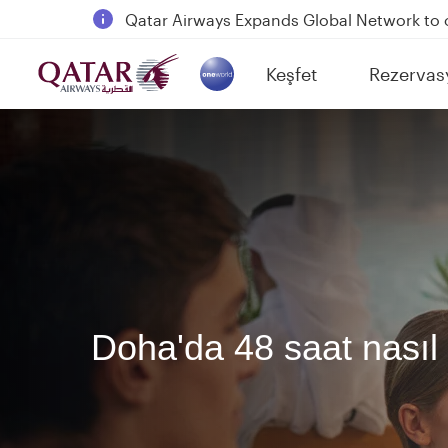
18 June 2026: Updates on Travelling with 
6 August 2026: Qatar Airways flight resump
Keşfet
Rezervas
Qatar Airways Expands Global Network to 
(active)
Doha'da 48 saat nasıl g