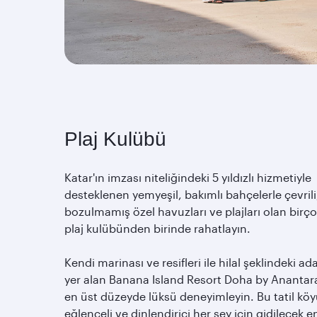
Plaj Kulübü
Katar'ın imzası niteliğindeki 5 yıldızlı hizmetiyle
desteklenen yemyeşil, bakımlı bahçelerle çevrili
bozulmamış özel havuzları ve plajları olan birç
plaj kulübünden birinde rahatlayın.
Kendi marinası ve resifleri ile hilal şeklindeki ad
yer alan Banana Island Resort Doha by Anantar
en üst düzeyde lüksü deneyimleyin. Bu tatil köy
eğlenceli ve dinlendirici her şey için gidilecek e