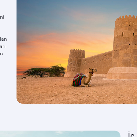
ni
olan
arı
ın
İç