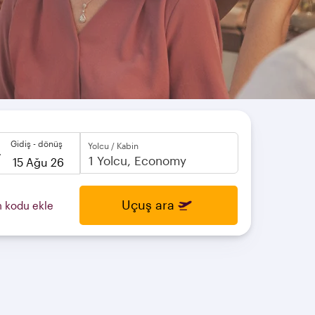
Gidiş - dönüş
Yolcu / Kabin
to
open
Uçuş ara
 kodu ekle
calendar
press
enter
and
to
select
new
date
please