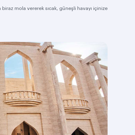
use
arrow
biraz mola vererek sıcak, güneşli havayı içinize
key
or
you
can
type
date
in
"dd
mmm
yyyy"
formate