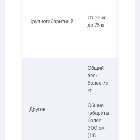
300 U
CAD
От 32 кг
Крупногабаритный
до 75 кг
На все
маршр
USD/5
Общий
вес:
более 75
кг
Перев
Общие
Другое
оформ
габариты:
груз
более
300 см
(118