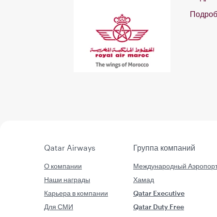
Подро
Qatar Airways
Группа компаний
О компании
Международный Аэропор
Наши награды
Хамад
Карьера в компании
Qatar Executive
Для СМИ
Qatar Duty Free