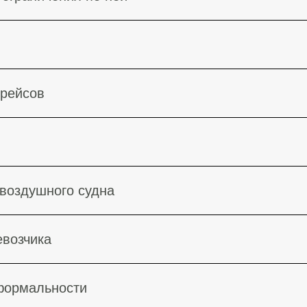
 рейсов
 воздушного судна
евозчика
 формальности