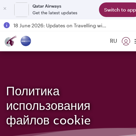
Qatar Airways
Switch to app
Get the latest updates
Passengers flying between Doha and Auckland on QR914 and QR915
18 June 2026: Updates on Travelling with Power Banks
6 August 2026: Qatar Airways flight resumption to Bahrain (BAH), Erbil (EBL), and Kuwait (KWI)
RU
Qatar Airways Expands Global Network to over 160 Destinations
Политика
использования
файлов cookie