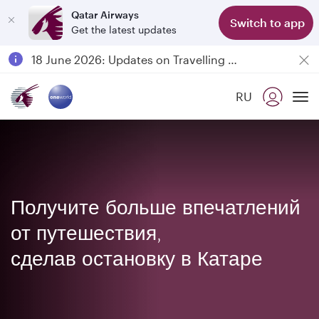
Qatar Airways
Switch to app
Get the latest updates
Passengers flying between Doha and Auckland on QR914 and QR915
18 June 2026: Updates on Travelling with Power Banks
6 August 2026: Qatar Airways flight resumption to Bahrain (BAH), Erbil (EBL), and Kuwait (KWI)
RU
Qatar Airways Expands Global Network to over 160 Destinations
To
Получите больше впечатлений
от путешествия,
сделав остановку в Катаре