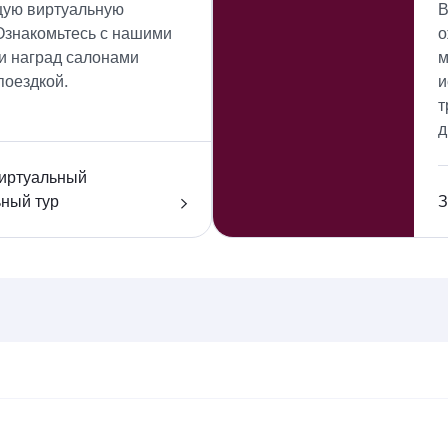
ую виртуальную
В
Ознакомьтесь с нашими
о
и наград салонами
м
поездкой.
и
т
д
иртуальный
ьный тур
З