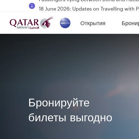
18 June 2026: Updates on Travelling with 
6 August 2026: Qatar Airways flight resump
Открытия
Брони
Qatar Airways Expands Global Network to 
(active)
Бронируйте
билеты выгодно