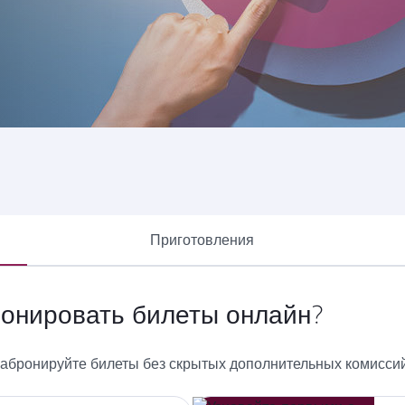
рование на qatarairways.com или через наше мобильное п
пункт, изучаете предлагаемые нами направления или хотит
Приготовления
ронировать билеты онлайн?
абронируйте билеты без скрытых дополнительных комиссий