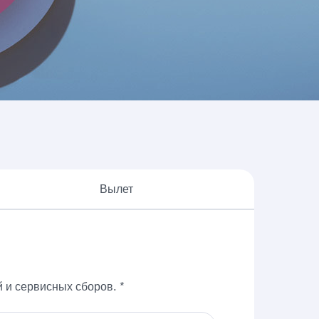
риложение является для вас наилучшим
е использовать ваши Avios. Ниже
Вылет
 и сервисных сборов. *