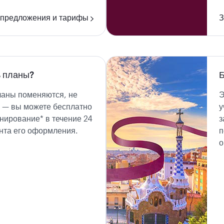
 предложения и тарифы
З
 планы?
Б
ланы поменяются, не
Э
 — вы можете бесплатно
у
нирование* в течение 24
з
нта его оформления.
п
о