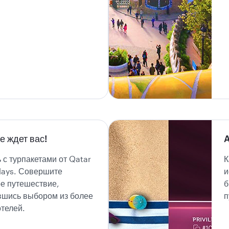
е ждет вас!
A
 с турпакетами от Qatar
К
days. Совершите
и
е путешествие,
б
вшись выбором из более
п
телей.