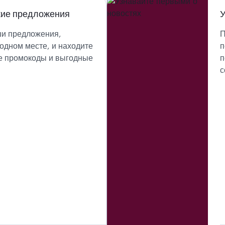
жие предложения
У
ши предложения,
П
одном месте, и находите
п
е промокоды и выгодные
п
с