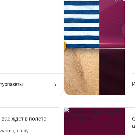
 турпакеты
И
о вас ждет в полете
О
Qverse, нашу