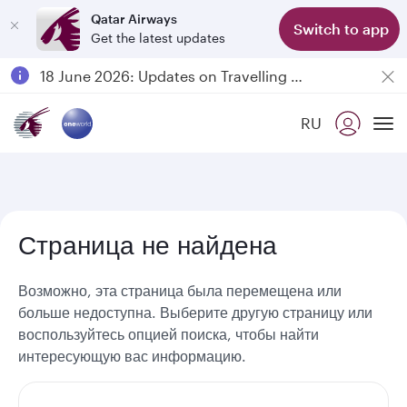
Qatar Airways
Switch to app
Get the latest updates
Passengers flying between Doha and Auckland on QR914 and QR915
18 June 2026: Updates on Travelling with Power Banks
6 August 2026: Qatar Airways flight resumption to Bahrain (BAH), Erbil (EBL), and Kuwait (KWI)
RU
Qatar Airways Expands Global Network to over 160 Destinations
To
Страница не найдена
Возможно, эта страница была перемещена или
больше недоступна. Выберите другую страницу или
воспользуйтесь опцией поиска, чтобы найти
интересующую вас информацию.