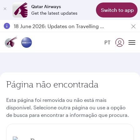
Qatar Airways
Switch to app
Get the latest updates
Passengers flying between Doha and Auckland on QR914 and QR915
18 June 2026: Updates on Travelling with Power Banks
6 August 2026: Qatar Airways flight resumption to Bahrain (BAH), Erbil (EBL), and Kuwait (KWI)
PT
Qatar Airways Expands Global Network to over 160 Destinations
To
Página não encontrada
Esta página foi removida ou não está mais
disponível. Selecione outra página ou use a opção
de busca para encontrar a informação que procura.