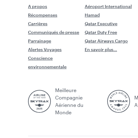
A propos
Aéroport International
Récompenses
Hamad
Carrières
Qatar Executive
Communiqués de presse
Qatar Duty Free
Parrainage
Qatar Airways Cargo
Alertes Voyages
En savoir plus...
Conscience
environnementale
Meilleure
Compagnie
M
Aérienne du
A
Monde