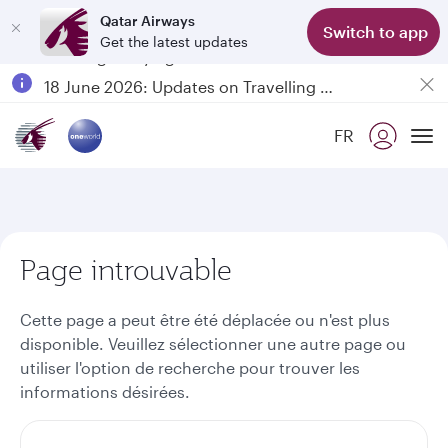
Qatar Airways
Switch to app
Get the latest updates
Passengers flying between Doha and Auckland on QR914 and QR915
18 June 2026: Updates on Travelling with Power Banks
6 August 2026: Qatar Airways flight resumption to Bahrain (BAH), Erbil (EBL), and Kuwait (KWI)
FR
Qatar Airways Expands Global Network to over 160 Destinations
To
Page introuvable
Cette page a peut être été déplacée ou n'est plus
disponible. Veuillez sélectionner une autre page ou
utiliser l'option de recherche pour trouver les
informations désirées.