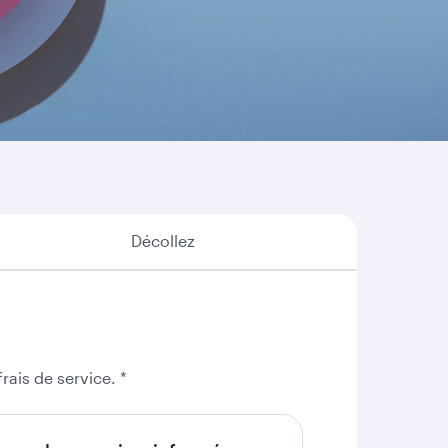
liser vos Avios, voici quelques-unes des
re option.
Décollez
rais de service. *