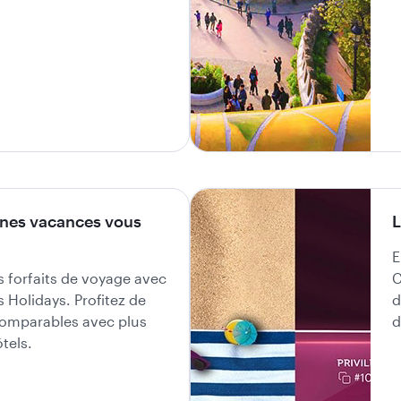
ines vacances vous
L
E
s forfaits de voyage avec
C
 Holidays. Profitez de
d
omparables avec plus
d
tels.