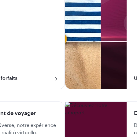
forfaits
U
nt de voyager
D
Qverse, notre expérience
D
réalité virtuelle.
c