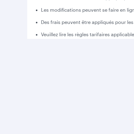
Les modifications peuvent se faire en lig
Des frais peuvent être appliqués pour les 
Veuillez lire les règles tarifaires applica
L'annulation sans frais peut varier en fo
Bonus Avios :
Cumulez 2 000 bonus Avios la première f
Qatar Airways
Le Groupe