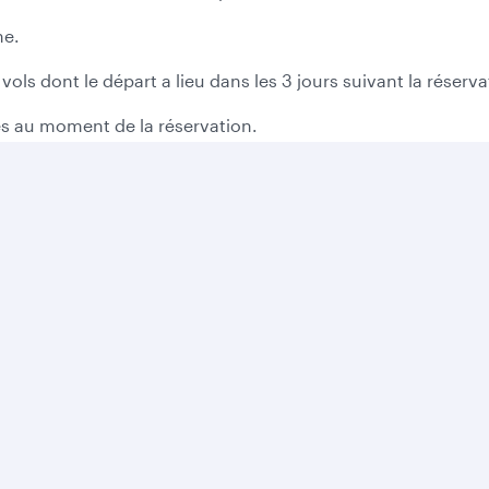
ne.
vols dont le départ a lieu dans les 3 jours suivant la réserva
bles au moment de la réservation.
nction des lois locales relatives aux consommateurs.
ois que vous réservez en ligne, puis 500 bonus Avios pour 
Offres Entreprises
Partenaires
Aide