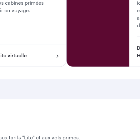
s cabines primées
i
ir en voyage.
e
a
d
D
ite virtuelle
ux tarifs "Lite" et aux vols primés.