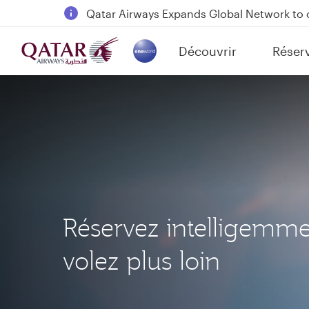
Qatar Airways Expands Global Network to 
Passengers flying between Doha and Auc
Découvrir
Réser
18 June 2026: Updates on Travelling with 
(active)
6 August 2026: Qatar Airways flight resump
Réservez intelligemme
volez plus loin