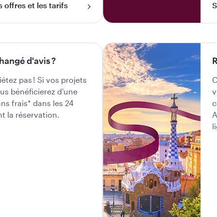
offres et les tarifs
S
hangé d'avis ?
R
étez pas ! Si vos projets
C
us bénéficierez d'une
v
ns frais* dans les 24
c
t la réservation.
A
l