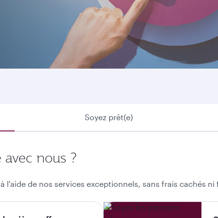
s souhaitiez découvrir nos vols ou que vous cherchiez à uti
a qatarairways.com ou notre appli mobile est votre meilleu
Soyez prêt(e)
e avec nous ?
à l'aide de nos services exceptionnels, sans frais cachés ni f