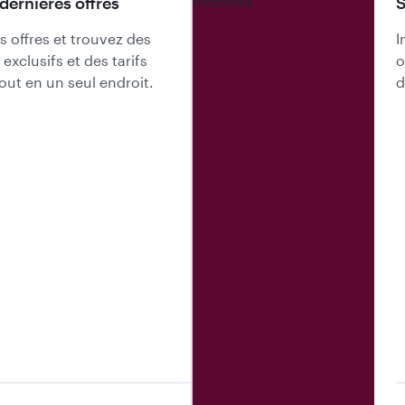
dernières offres
S
 offres et trouvez des
I
xclusifs et des tarifs
o
tout en un seul endroit.
d