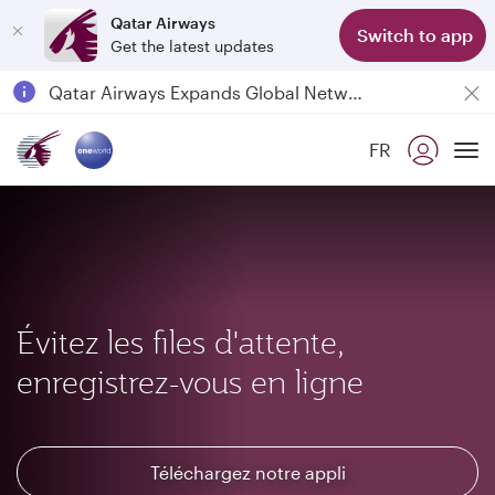
Qatar Airways
Switch to app
Get the latest updates
Passengers flying between Doha and Auckland on QR914 and QR915
18 June 2026: Updates on Travelling with Power Banks
6 August 2026: Qatar Airways flight resumption to Bahrain (BAH), Erbil (EBL), and Kuwait (KWI)
FR
Qatar Airways Expands Global Network to over 160 Destinations
To
Évitez les files d'attente,
enregistrez-vous en ligne
Téléchargez notre appli