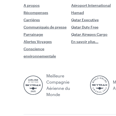
A propos
Aéroport International
Récompenses
Hamad
Carrières
Qatar Executive
Communiqués de presse
Qatar Duty Free
Parrainage
Qatar Airways Cargo
Alertes Voyages
En savoir plus...
Conscience
environnementale
Meilleure
Compagnie
M
Aérienne du
A
Monde