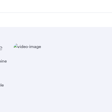
e
bine
cle