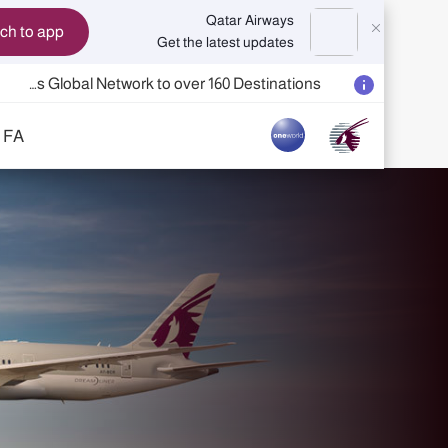
Qatar Airways
Switch to app
Get the latest updates
Passengers flying between Doha and Auckland on QR914 and QR915
18 June 2026: Updates on Travelling with Power Banks
6 August 2026: Qatar Airways flight resumption to Bahrain (BAH), Erbil (EBL), and Kuwait (KWI)
FA
Qatar Airways Expands Global Network to over 160 Destinations