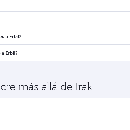
que vuelos a través en nuestra página de inicio y encontrará
s. Le conectamos con más de 150 destinos a través de Doh
s a Erbil?
de la ruta y la aerolínea operadora. En el caso de los vuelo
a Erbil?
se Turista. La disponibilidad puede variar en los vuelos ope
isfrutar de las mejores tarifas en las fechas que quiera, la
ses de viaje.
lore más allá de Irak