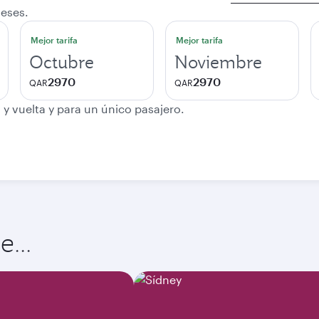
salida
meses.
Mejor tarifa
Mejor tarifa
Octubre
Noviembre
2970
2970
QAR
QAR
 y vuelta y para un único pasajero.
...