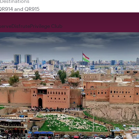
 QR914 and QR915
serve
Disfrute
Privilege Club