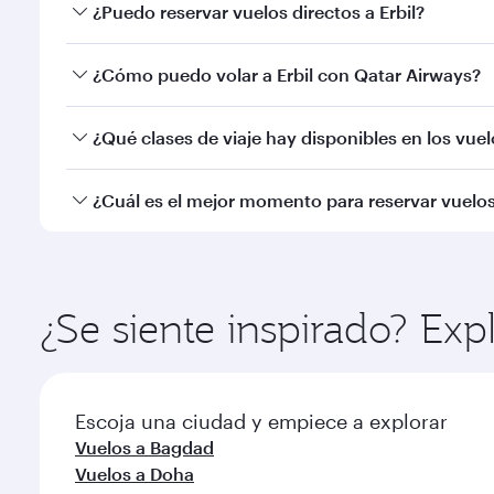
¿Puedo reservar vuelos directos a Erbil?
Sí, Qatar Airways opera vuelos directos a Erbil. Bus
¿Cómo puedo volar a Erbil con Qatar Airways?
Puede volar directamente a Erbil con Qatar Airway
¿Qué clases de viaje hay disponibles en los vuelo
Internacional de Hamad.
La disponibilidad de las clases de viaje dependerá 
¿Cuál es el mejor momento para reservar vuelos 
Business (incluido Qsuite en algunos aviones) y cla
información del vuelo en el momento de reservar.
Reserve de forma anticipada su vuelo a Erbil para d
popularidad de la ruta, y la disponibilidad de las cla
¿Se siente inspirado? Exp
Escoja una ciudad y empiece a explorar
Vuelos a Bagdad
Vuelos a Doha