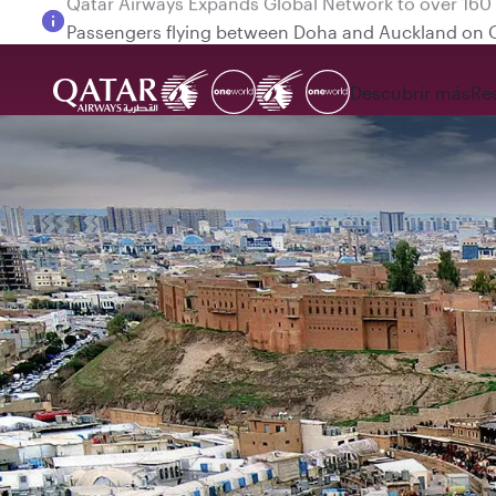
Passengers flying between Doha and Auckland on
Descubrir más
Re