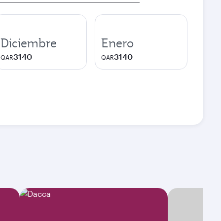
Diciembre
Enero
3140
3140
QAR
QAR