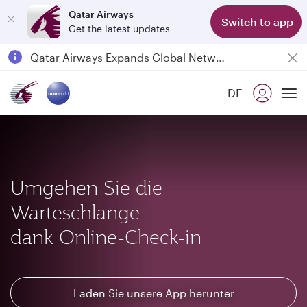
Qatar Airways
Switch to app
Get the latest updates
Passengers flying between Doha and Auckland on QR914 and QR915
18 June 2026: Updates on Travelling with Power Banks
6 August 2026: Qatar Airways flight resumption to Bahrain (BAH), Erbil (EBL), and Kuwait (KWI)
DE
Qatar Airways Expands Global Network to over 160 Destinations
To
Umgehen Sie die
Warteschlange
dank Online-Check-in
Laden Sie unsere App herunter