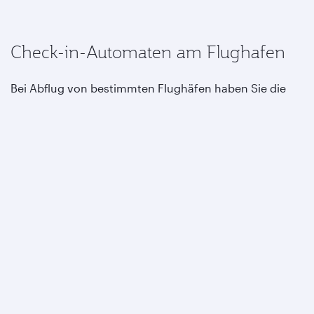
Check-in-Automaten am Flughafen
Bei Abflug von bestimmten Flughäfen haben Sie die
Möglichkeit, die Check-in-Automaten und die
automatische Gepäckabgabe zu nutzen.*
Wählen Sie einfach Ihren Sitzplatz aus, hinterlegen Sie
Ihre Privilege Club Mitgliedsnummer, geben Sie Ihr
Gepäck auf und erhalten Sie Ihre Bordkarte - und
schon können Sie sich auf den Weg zum Gate machen!
*Liste der Flughäfen anzeigen, an denen diese Option
besteht