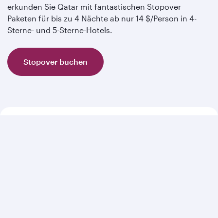
erkunden Sie Qatar mit fantastischen Stopover
Paketen für bis zu 4 Nächte ab nur 14 $/Person in 4-
Sterne- und 5-Sterne-Hotels.
Stopover buchen
Qatar wird erwähnt in...
„Doha ist eine Stadt,
die Selbstvertrauen
und Stil ausstrahlt und für