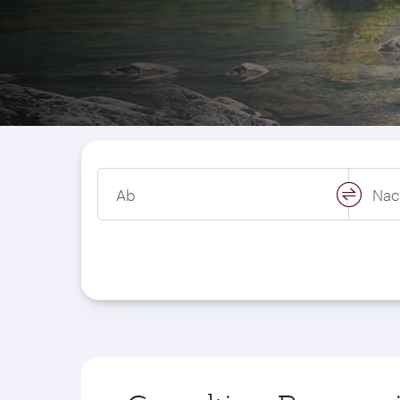
Ab
Nac
swap
locati