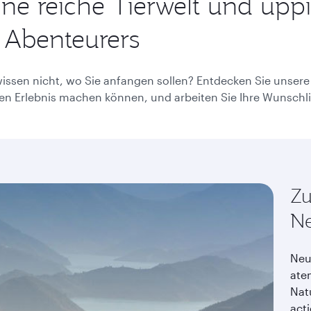
ine reiche Tierwelt und üp
use
arrow
 Abenteurers
key
or
you
can
issen nicht, wo Sie anfangen sollen? Entdecken Sie unsere 
type
 Erlebnis machen können, und arbeiten Sie Ihre Wunschlis
date
in
"dd
mmm
yyyy"
formate
Zu
Ne
Neu
ate
Natu
act