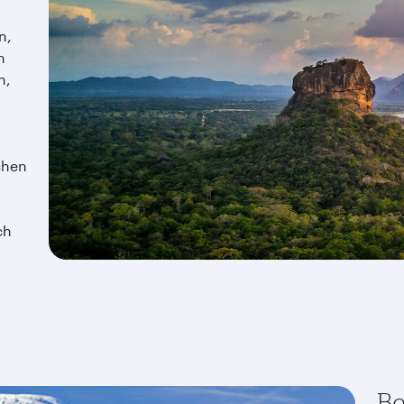
n,
n
n,
chen
ch
Be