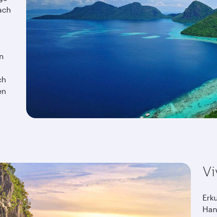
ach
an
ch
en
Vi
Erk
Han