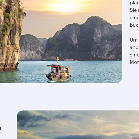
pla
Sie 
ein
Buc
Um 
and
ein
Mot
n