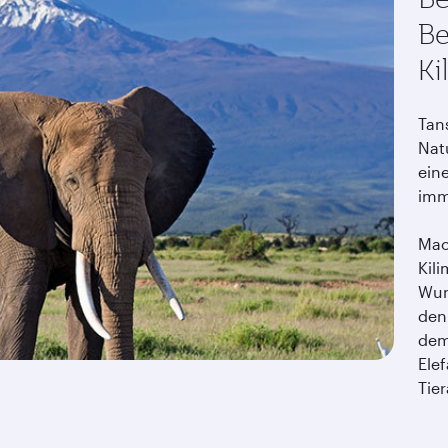
Be
Ki
Tans
Nat
ein
imm
Mac
Kil
Wun
den
dem
Ele
Tie