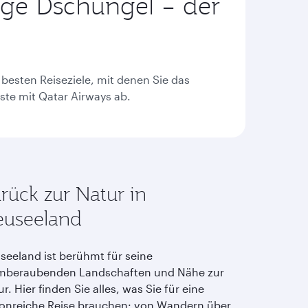
pige Dschungel – der
use
arrow
key
or
you
can
besten Reiseziele, mit denen Sie das
type
te mit Qatar Airways ab.
date
in
"dd
mmm
yyyy"
formate
rück zur Natur in
useeland
seeland ist berühmt für seine
mberaubenden Landschaften und Nähe zur
r. Hier finden Sie alles, was Sie für eine
ionreiche Reise brauchen: von Wandern über