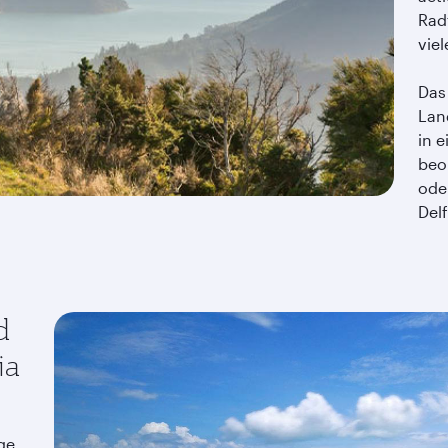
Rad
vie
Das
Lan
in 
beo
ode
Del
d
ia
ge