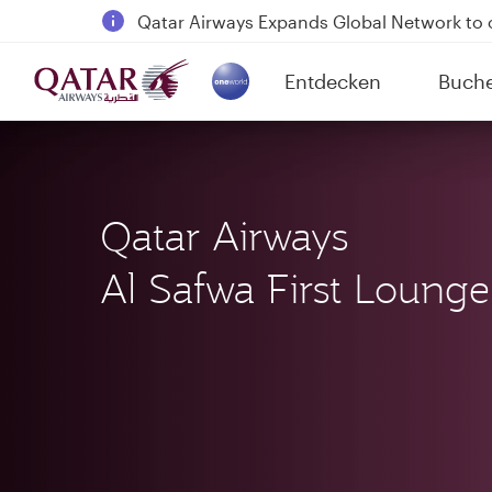
18 June 2026: Updates on Travelling with 
6 August 2026: Qatar Airways flight resump
Entdecken
Buch
Qatar Airways Expands Global Network to 
(active)
Qatar Airways
Al Safwa First Lounge