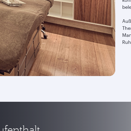
bel
Auß
The
Man
Ruh
ufenthalt