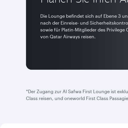
Die Lounge befindet sich auf Ebene 3 un
nach der Einreise- und Sicherheitskontroll
sowie für Platin-Mitglieder des Privilege
von Qatar Airways reisen.
*Der Zugang zur Al Safwa First Lounge ist exklus
Class reisen, und oneworld First Class Passagi