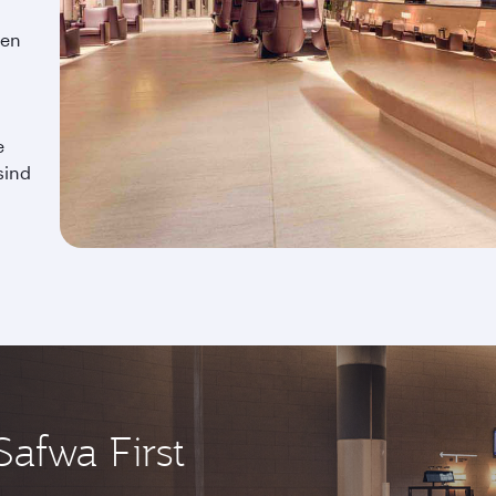
gen
e
sind
Safwa First