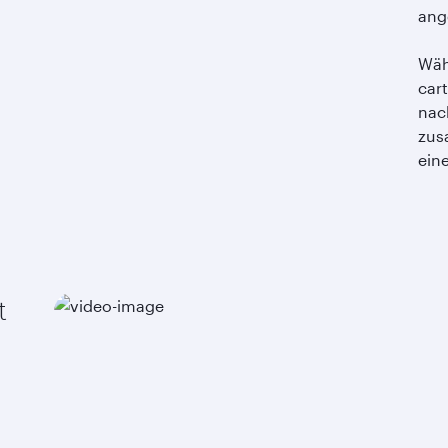
ang
Wäh
cart
nac
zus
ein
t