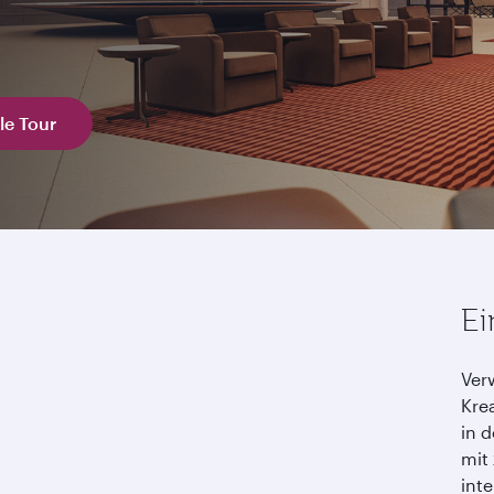
le Tour
Ei
Ver
Kre
in 
mit
inte