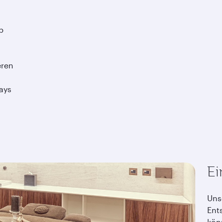
b
eren
ays
Ei
Uns
Ent
kön