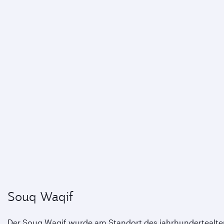
Souq Waqif
Der Souq Waqif wurde am Standort des jahrhundertealte