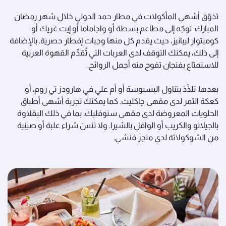
تذوّق أشهى المأكولات في مطار حمد الدولي خلال شهر رمضان
المبارك. توجّه إلى مطاعم بسطة أو واجاماما أو إيت غريك أو
كومبتوار ليبانيز، حيث يقدم كل منها وجبات إفطار حصرية. بالإضافة
إلى ذلك، يمكنك التوقف لدى العربات التي تُقدِّم القهوة العربية
للاستمتاع بفنجان تفوح منه أجمل الروائح.
بعدها، تلذّذ بتناول البسبوسة أو أم علي في هارودز تي روم، أو
كعكة التمر لدى مقهى چاكليت. كما يمكنك تجربة أشهى أطباق
الحلويات المعروضة لدى مقهى سنوفليك، بما في ذلك البقلاوة
بالجيلاتو والكريب أو الوافل بالشيرا. ولا تنسَ شراء علبة أو صينية
من الشوكولاتة لدى متجر فنشي.