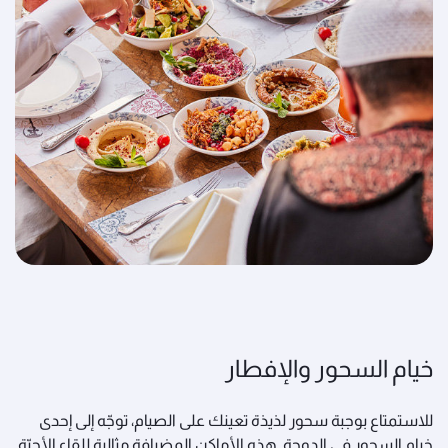
خيام السحور والإفطار
للاستمتاع بوجبة سحور لذيذة تعينك على الصيام، توجّه إلى إحدى
خيام السحور في الدوحة. هذه الأماكن المضيافة مثالية للقاء الأحبّة