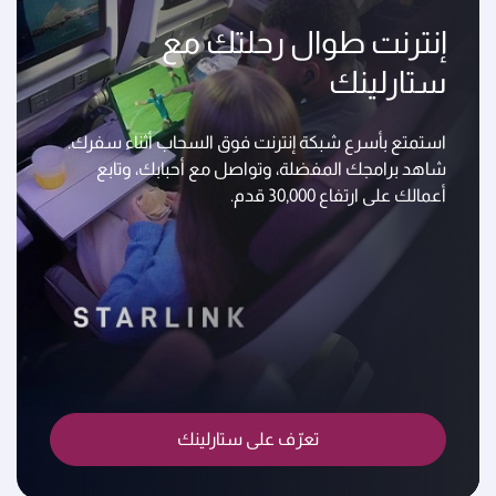
إنترنت طوال رحلتك مع
ستارلينك
استمتع بأسرع شبكة إنترنت فوق السحاب أثناء سفرك.
شاهد برامجك المفضلة، وتواصل مع أحبابك، وتابع
أعمالك على ارتفاع 30,000 قدم.
تعرّف على ستارلينك