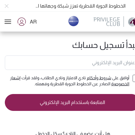
المسافرون بين الدوحة وأوكلاند على متن الرحلات الجوية رقم QR914 ورقم QR915
18 يونيو 2026: تحديثات خاصة باصطحاب الشواحن المحمولة أثناء السفر
PRIVILEGE
6 أغسطس 2026: الخطوط الجوية القطرية تستأنف رحلاتها الجوية إلى البحرين (BAH) وإربيل (EBL) والكويت (KWI)
AR
CLUB
ion
الخطوط الجوية القطرية تعزز شبكة وجهاتها العالمية لتشمل ما يزيد عن 160 وجهة
بدأ تسجيل حسابك
عنوان البريد الإلكتروني
أوافق على
شروط وأحكام
نادي الامتياز ونادي الطلاب، ولقد قرأت
إشعار
الخصوصية
الصادر عن الخطوط الجوية القطرية وفهمته.
المتابعة باستخدام البريد الإلكتروني
هل أنت عضو في النادي؟
سجّل الدخول