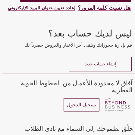
هل نسيت كلمة المرور؟
إعادة تعيين عنوان البريد الإليكتروني
أدخل كلمة OTP التي
اعادة تعيين كلمة
تعيين كلمة المرور
المرور
وصلتك
الجديدة
ليس لديك حساب بعد؟
قم بإدارة حجوزاتك وتلقى آخر الأخبار والعروض حصرياً لك
عرض
عنوان البريد الإلكتروني أو رقم عضوية نادي الإمتياز
أدخل كلمة OTP
البريد الإلكتروني
إنشاء حساب جديد
اطلب رمز OTP جديد
عرض
آفاق لا محدودة للأعمال من الخطوط الجوية
تأكيد كلمة المرور
القطرية
تسجيل الدخول
حلّق بطموحك إلى السماء مع نادي الطلاب