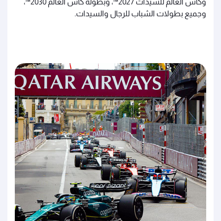
وكأس العالم للسيدات 2027™، وبطولة كأس العالم 2030™،
وجميع بطولات الشباب للرجال والسيدات.