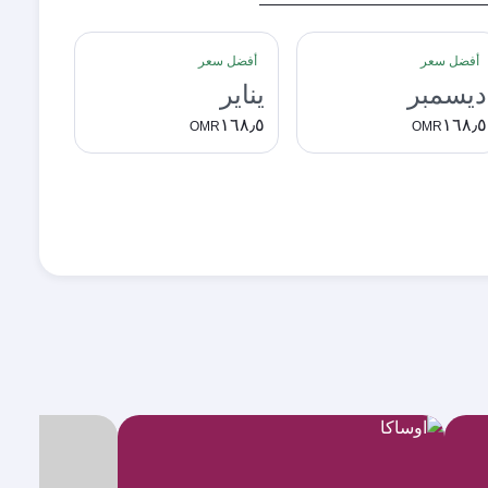
أفضل سعر
أفضل سعر
ديسمبر
يناير
١٦٨٫٥
١٦٨٫٥
OMR
OMR