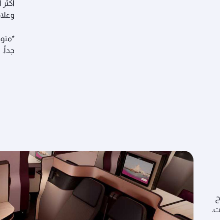
أكثر 
وعلام
*متوف
جداً.
ح
ت.