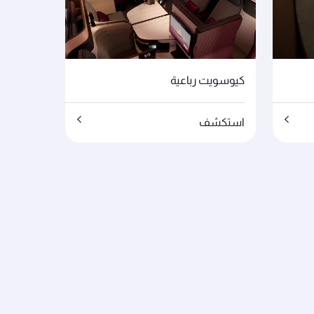
كيوسويت رباعية
استكشف