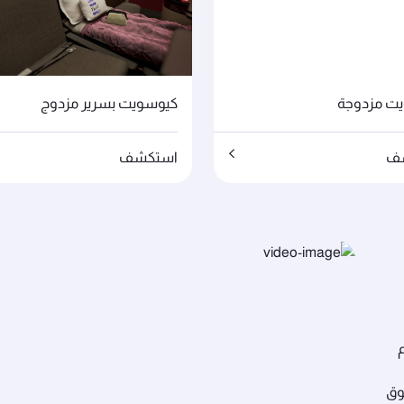
ت مزدوجة
كيوسويت بسرير مزدوج
ف
استكشف
م
وق