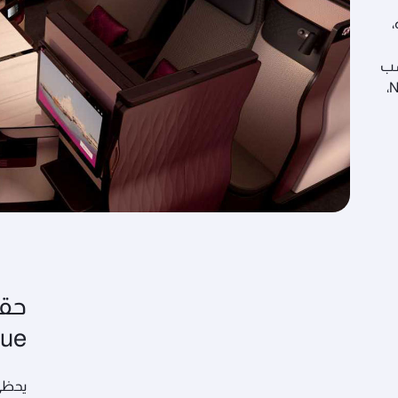
،
سب
لمختلف أنواع الأجهزة والمجهّز بمنافذ USB وHDMI وNFC،
حقي
que
يحظى 