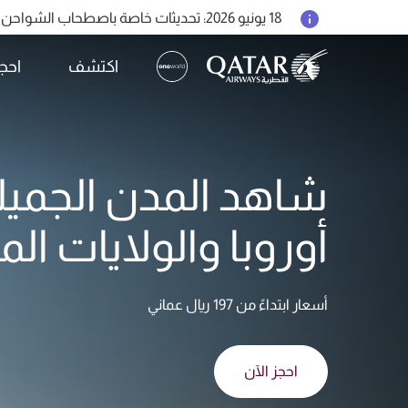
18 يونيو 2026: تحديثات خاصة باصطحاب الشواحن المحمولة أثناء السفر
6 أغسطس 2026: الخطوط الجوية القطرية تستأنف رحلاتها الجوية إلى البحرين (BAH) وإربيل (EBL) والكويت (KWI)
اكتشف
احج
الخطوط الجوية القطرية تعزز شبكة وجهاتها العالمية ل
(active)
شاهد المدن الجميل
أوروبا والولايات الم
أسعار ابتداءً من 197 ريال عماني
احجز الآن