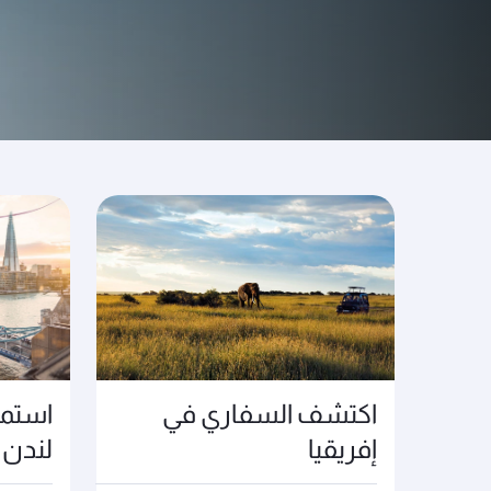
سافر ولا تفوّت أهم الفعا
اكتشف السفاري في
استمت
إفريقيا
لندن