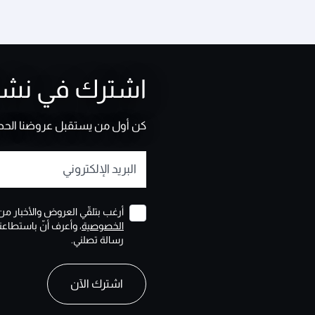
اشترك في نشرتن
كن أول من يستقبل عروضنا الحصرية
البريد الإلكتروني
أرغب بتلقّي العروض والأخبار من
الخصوصية
، وأعرف أنّ باستطاع
رسالة تصلني.
recaptcha
recaptcha
recaptcha
اشترك الآن